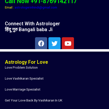
Call Now +91-8769142117
Email :
astrologerinhindi@gmail.com
Connect With Astrologer
हिंदू गुरु Bangali baba Ji
F
T
Y
a
w
o
c
i
u
e
t
t
Astrology For Love
b
t
u
Love Problem Solution
o
e
b
o
r
e
Love Vashikaran Specialist
k
Love Marriage Specialist
Get Your Love Back By Vashikaran In UK