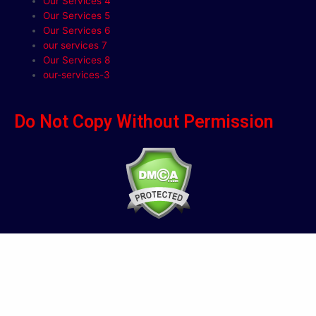
Our Services 4
Our Services 5
Our Services 6
our services 7
Our Services 8
our-services-3
Do Not Copy Without Permission