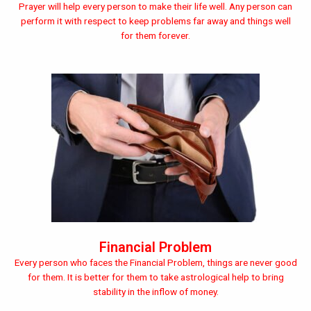
Prayer will help every person to make their life well. Any person can
perform it with respect to keep problems far away and things well
for them forever.
Financial Problem
Every person who faces the Financial Problem, things are never good
for them. It is better for them to take astrological help to bring
stability in the inflow of money.