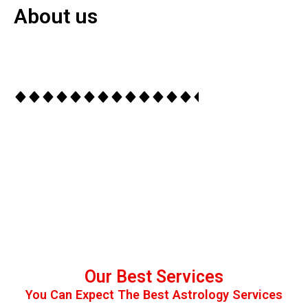
About us
Bangali bab JI Love Problem Expert
कामाख्या मंदिर असम की राजधानी दिसपुर के पास गुवाहाटी से 8 किलोमीटर दूर कामाख्या
में है। … यह मंदिर शक्ति की देवी सती का मंदिर है। यह मंदिर एक पहाड़ी पर बना है व
इसका महत् तांत्रिक महत्व है। प्राचीन काल से सतयुगीन तीर्थ कामाख्या वर्तमान में तंत्र
सिद्धि का सर्वोच्च स्थल है।
कामाख्या मंदिर के सर्वश्रेष्ठ हिंदू Bangali baba Ji
अगर आपके जीवन में किसी भी प्रकार की कोई भी समस्या है तो तुरंत गोपाल जी आचार्य
जी से संपर्क करें।
Our Best Services
You Can Expect The Best Astrology Services