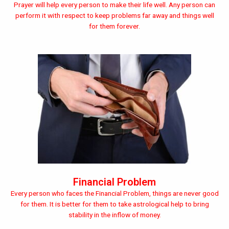
Prayer will help every person to make their life well. Any person can
perform it with respect to keep problems far away and things well
for them forever.
Financial Problem
Every person who faces the Financial Problem, things are never good
for them. It is better for them to take astrological help to bring
stability in the inflow of money.