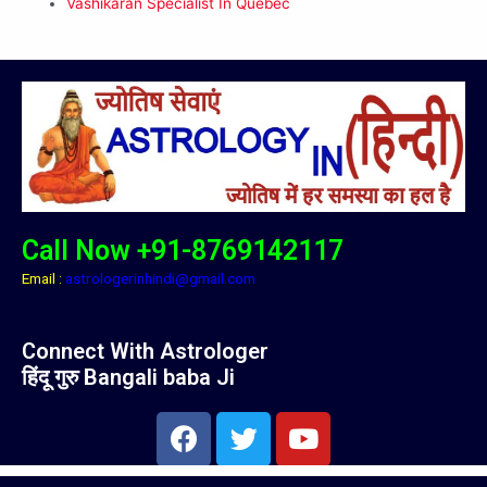
Vashikaran Specialist In Quebec
Call Now +91-8769142117
Email :
astrologerinhindi@gmail.com
Connect With Astrologer
हिंदू गुरु Bangali baba Ji