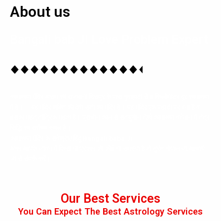
About us
Bangali bab JI Love Problem Expert
कामाख्या मंदिर असम की राजधानी दिसपुर के पास गुवाहाटी से 8 किलोमीटर दूर कामाख्या
में है। … यह मंदिर शक्ति की देवी सती का मंदिर है। यह मंदिर एक पहाड़ी पर बना है व
इसका महत् तांत्रिक महत्व है। प्राचीन काल से सतयुगीन तीर्थ कामाख्या वर्तमान में तंत्र
सिद्धि का सर्वोच्च स्थल है।
कामाख्या मंदिर के सर्वश्रेष्ठ हिंदू Bangali baba Ji
अगर आपके जीवन में किसी भी प्रकार की कोई भी समस्या है तो तुरंत गोपाल जी आचार्य
जी से संपर्क करें।
Our Best Services
You Can Expect The Best Astrology Services